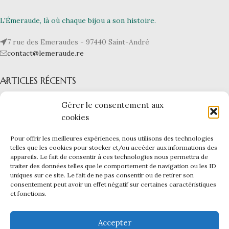
L'Émeraude, là où chaque bijou a son histoire.
7 rue des Emeraudes - 97440 Saint-André
contact@lemeraude.re
ARTICLES RÉCENTS
L’ÉMERAUDE
Gérer le consentement aux
cookies
NOS BIJOUX
Pour offrir les meilleures expériences, nous utilisons des technologies
telles que les cookies pour stocker et/ou accéder aux informations des
LIENS UTILES
appareils. Le fait de consentir à ces technologies nous permettra de
L'ÉMERAUDE
|
Mentions légales -
CGV -
CGU -
Confidentialité -
traiter des données telles que le comportement de navigation ou les ID
Cookies
uniques sur ce site. Le fait de ne pas consentir ou de retirer son
Ce site a été financé par l’Union Européenne dans le cadre du
consentement peut avoir un effet négatif sur certaines caractéristiques
et fonctions.
programme FEDER-FSE+ Réunion dont l’Autorité de gestion est la
Région Réunion. L’Europe s’engage à La Réunion avec le fonds
FEDER.
Accepter