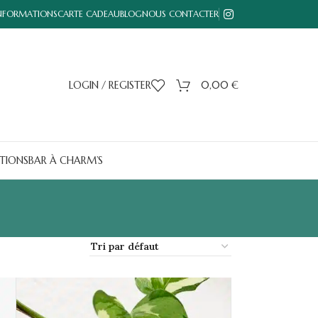
INFORMATIONS
CARTE CADEAU
BLOG
NOUS CONTACTER
LOGIN / REGISTER
0,00
€
TIONS
BAR À CHARM’S