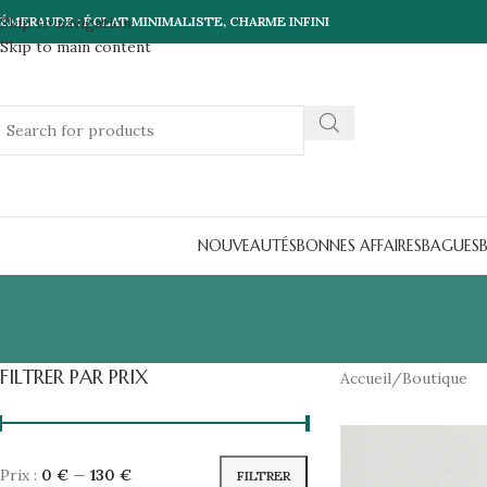
'ÉMERAUDE : ÉCLAT MINIMALISTE, CHARME INFINI
Skip to navigation
Skip to main content
NOUVEAUTÉS
BONNES AFFAIRES
BAGUES
B
FILTRER PAR PRIX
Accueil
Boutique
Prix :
0 €
—
130 €
FILTRER