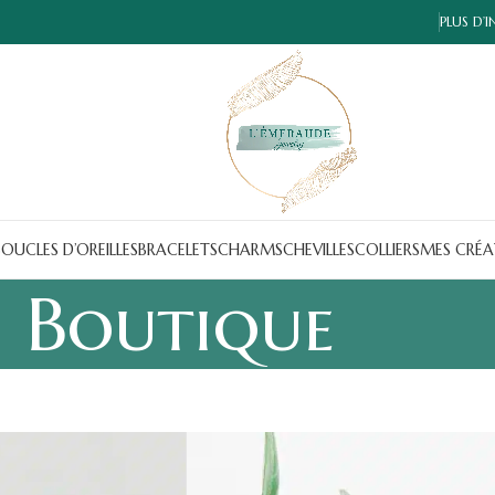
PLUS D’
OUCLES D’OREILLES
BRACELETS
CHARMS
CHEVILLES
COLLIERS
MES CRÉA
Boutique