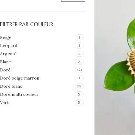
FILTRER PAR COULEUR
Beige
1
Léopard
1
Argenté
14
Blanc
2
Doré
153
Doré beige marron
1
Doré blanc
28
Doré multi couleur
5
Vert
5