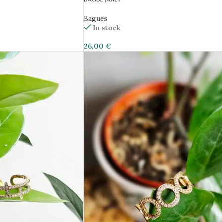
Bagues
In stock
26,00
€