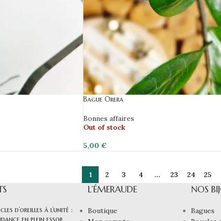
Bague Orera
Bonnes affaires
Out of stock
5,00
€
1
2
3
4
…
23
24
25
TS
L’ÉMERAUDE
NOS BI
cles d’oreilles à l’unité :
Boutique
Bagues
dance en plein essor