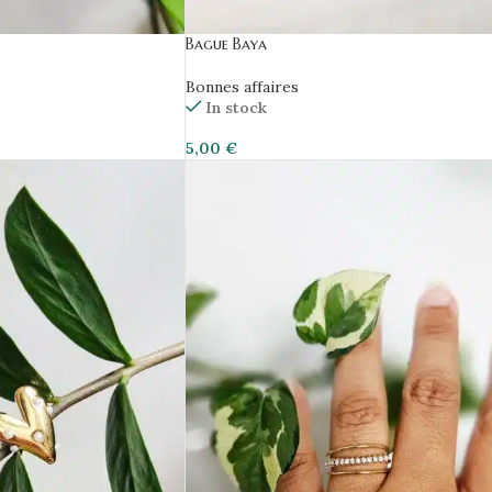
Bague Baya
Bonnes affaires
In stock
5,00
€