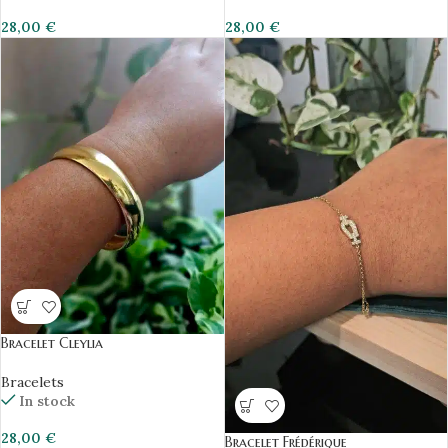
28,00
€
28,00
€
Bracelet Cleylia
Bracelets
In stock
28,00
€
Bracelet Frédérique