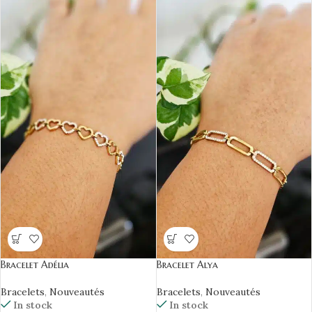
Bracelet Adélia
Bracelet Alya
Bracelets
,
Nouveautés
Bracelets
,
Nouveautés
In stock
In stock