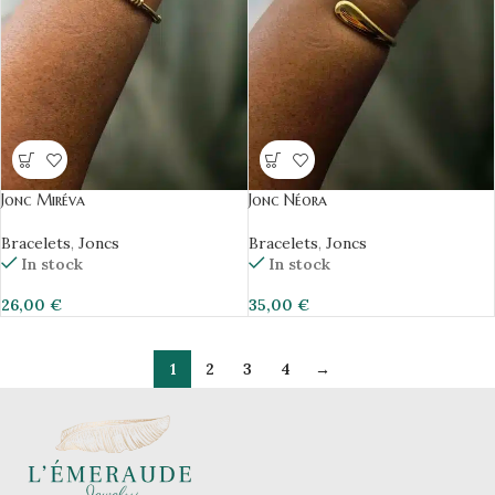
Jonc Miréva
Jonc Néora
Bracelets
,
Joncs
Bracelets
,
Joncs
In stock
In stock
26,00
€
35,00
€
1
2
3
4
→