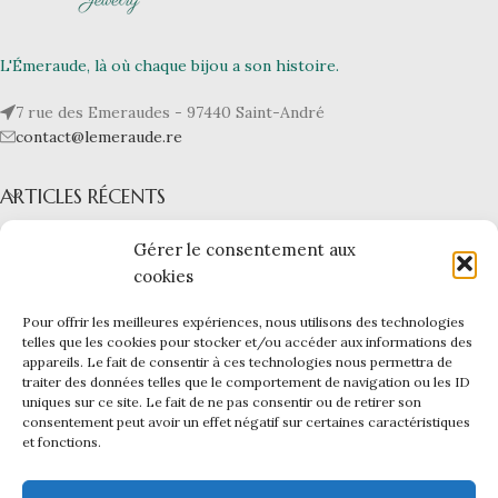
L'Émeraude, là où chaque bijou a son histoire.
7 rue des Emeraudes - 97440 Saint-André
contact@lemeraude.re
ARTICLES RÉCENTS
L’ÉMERAUDE
Gérer le consentement aux
cookies
NOS BIJOUX
Pour offrir les meilleures expériences, nous utilisons des technologies
LIENS UTILES
telles que les cookies pour stocker et/ou accéder aux informations des
appareils. Le fait de consentir à ces technologies nous permettra de
L'ÉMERAUDE
|
Mentions légales -
CGV -
CGU -
Confidentialité -
traiter des données telles que le comportement de navigation ou les ID
Cookies
uniques sur ce site. Le fait de ne pas consentir ou de retirer son
Ce site a été financé par l’Union Européenne dans le cadre du
consentement peut avoir un effet négatif sur certaines caractéristiques
et fonctions.
programme FEDER-FSE+ Réunion dont l’Autorité de gestion est la
Région Réunion. L’Europe s’engage à La Réunion avec le fonds
FEDER.