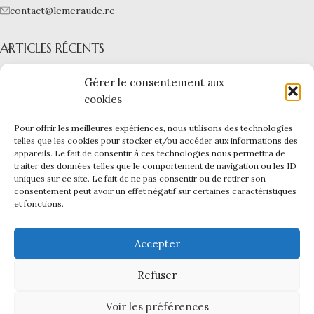
contact@lemeraude.re
ARTICLES RÉCENTS
L’ÉMERAUDE
Gérer le consentement aux
cookies
NOS BIJOUX
Pour offrir les meilleures expériences, nous utilisons des technologies
LIENS UTILES
telles que les cookies pour stocker et/ou accéder aux informations des
appareils. Le fait de consentir à ces technologies nous permettra de
L'ÉMERAUDE
|
Mentions légales -
CGV -
CGU -
Confidentialité -
traiter des données telles que le comportement de navigation ou les ID
Cookies
uniques sur ce site. Le fait de ne pas consentir ou de retirer son
Ce site a été financé par l’Union Européenne dans le cadre du
consentement peut avoir un effet négatif sur certaines caractéristiques
et fonctions.
programme FEDER-FSE+ Réunion dont l’Autorité de gestion est la
Région Réunion. L’Europe s’engage à La Réunion avec le fonds
FEDER.
Accepter
Création du site internet et infogérance par
Reunioweb
.
Refuser
Voir les préférences