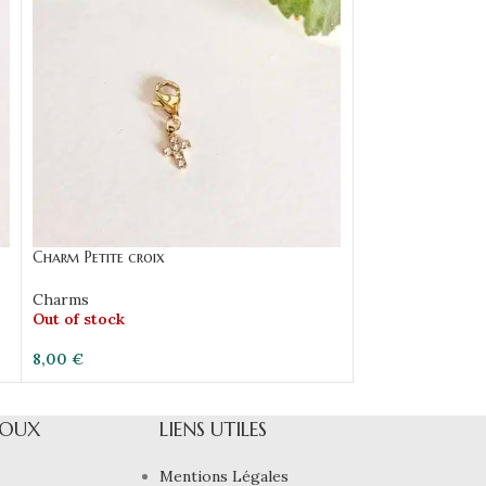
Charm Petite croix
Charm Pierre bla
Charms
Charms
Out of stock
In stock
8,00
€
8,00
€
JOUX
LIENS UTILES
Mentions Légales