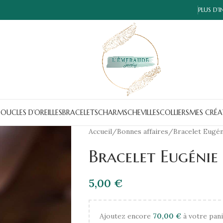
PLUS D’
OUCLES D’OREILLES
BRACELETS
CHARMS
CHEVILLES
COLLIERS
MES CRÉA
Accueil
Bonnes affaires
Bracelet Eugén
Bracelet Eugénie
5,00
€
Ajoutez encore
70,00
€
à votre pani