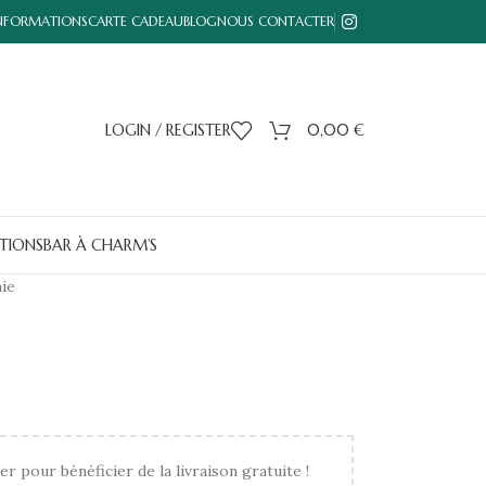
INFORMATIONS
CARTE CADEAU
BLOG
NOUS CONTACTER
LOGIN / REGISTER
0,00
€
TIONS
BAR À CHARM’S
ie
er pour bénéficier de la livraison gratuite !