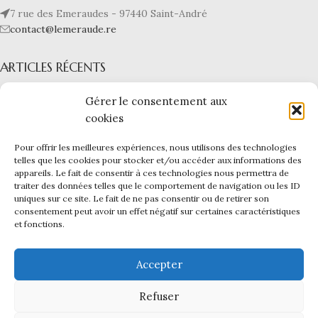
7 rue des Emeraudes - 97440 Saint-André
contact@lemeraude.re
ARTICLES RÉCENTS
L’ÉMERAUDE
Gérer le consentement aux
cookies
NOS BIJOUX
Pour offrir les meilleures expériences, nous utilisons des technologies
telles que les cookies pour stocker et/ou accéder aux informations des
LIENS UTILES
appareils. Le fait de consentir à ces technologies nous permettra de
L'ÉMERAUDE
|
Mentions légales -
CGV -
CGU -
Confidentialité -
traiter des données telles que le comportement de navigation ou les ID
Cookies
uniques sur ce site. Le fait de ne pas consentir ou de retirer son
Ce site a été financé par l’Union Européenne dans le cadre du
consentement peut avoir un effet négatif sur certaines caractéristiques
et fonctions.
programme FEDER-FSE+ Réunion dont l’Autorité de gestion est la
Région Réunion. L’Europe s’engage à La Réunion avec le fonds
FEDER.
Accepter
Création du site internet et infogérance par
Reunioweb
.
Refuser