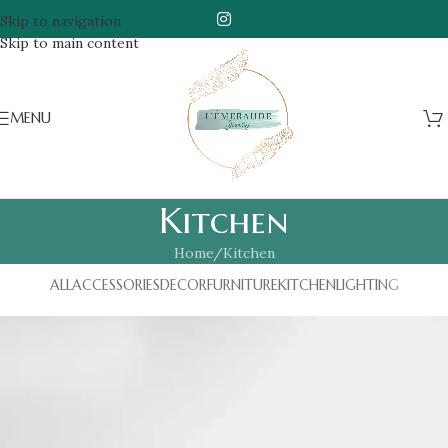
Skip to navigation
Skip to main content
MENU
Kitchen
Home
Kitchen
ALL
ACCESSORIES
DECOR
FURNITURE
KITCHEN
LIGHTING