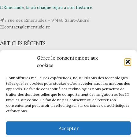
L'Émeraude, là où chaque bijou a son histoire.
7 rue des Emeraudes - 97440 Saint-André
contact@lemeraude.re
ARTICLES RÉCENTS
L’ÉMERAUDE
Gérer le consentement aux
cookies
NOS BIJOUX
Pour offrir les meilleures expériences, nous utilisons des technologies
LIENS UTILES
telles que les cookies pour stocker et/ou accéder aux informations des
appareils. Le fait de consentir à ces technologies nous permettra de
L'ÉMERAUDE
|
Mentions légales -
CGV -
CGU -
Confidentialité -
traiter des données telles que le comportement de navigation ou les ID
Cookies
uniques sur ce site. Le fait de ne pas consentir ou de retirer son
Ce site a été financé par l’Union Européenne dans le cadre du
consentement peut avoir un effet négatif sur certaines caractéristiques
et fonctions.
programme FEDER-FSE+ Réunion dont l’Autorité de gestion est la
Région Réunion. L’Europe s’engage à La Réunion avec le fonds
FEDER.
Accepter
Création du site internet et infogérance par
Reunioweb
.