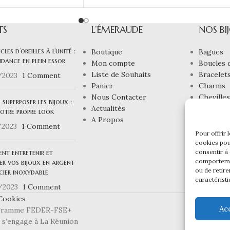
TS
L’ÉMERAUDE
NOS BI
cles d’oreilles à l’unité :
Boutique
Bagues
dance en plein essor
Mon compte
Boucles d
Liste de Souhaits
Bracelet
/2023
1 Comment
Panier
Charms
Nous Contacter
Chevilles
e superposer les bijoux :
Actualités
Colliers
votre propre look
A Propos
Joncs
/2023
1 Comment
Pour offrir 
cookies pou
t entretenir et
consentir à
comportemen
er vos bijoux en argent
ou de retire
cier inoxydable
caractéristi
/2023
1 Comment
Cookies
Ac
programme FEDER-FSE+
e s’engage à La Réunion