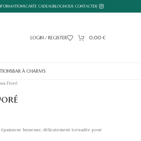
INFORMATIONS
CARTE CADEAU
BLOG
NOUS CONTACTER
LOGIN / REGISTER
0,00
€
TIONS
BAR À CHARM’S
osa Doré
Doré
e épaisseur luxueuse, délicatement torsadée pour