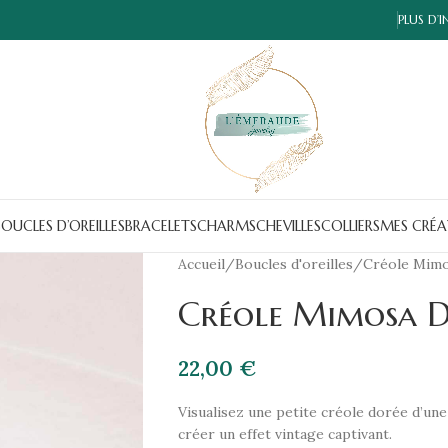
PLUS D’
OUCLES D’OREILLES
BRACELETS
CHARMS
CHEVILLES
COLLIERS
MES CRÉA
Accueil
Boucles d'oreilles
Créole Mim
Créole Mimosa 
22,00
€
Visualisez une petite créole dorée d’un
créer un effet vintage captivant.