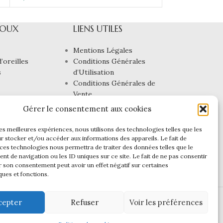
JOUX
LIENS UTILES
Mentions Légales
’oreilles
Conditions Générales
s
d’Utilisation
Conditions Générales de
Vente
Politique de
Gérer le consentement aux cookies
Confidentialité
Politique de cookies (UE)
les meilleures expériences, nous utilisons des technologies telles que les
r stocker et/ou accéder aux informations des appareils. Le fait de
 ces technologies nous permettra de traiter des données telles que le
t de navigation ou les ID uniques sur ce site. Le fait de ne pas consentir
r son consentement peut avoir un effet négatif sur certaines
ques et fonctions.
cepter
Refuser
Voir les préférences