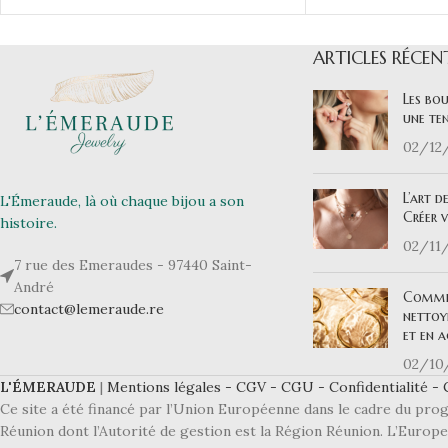
ARTICLES RÉCEN
Les bou
une ten
02/12
L’art d
L'Émeraude, là où chaque bijou a son
Créer 
histoire.
02/11
7 rue des Emeraudes - 97440 Saint-
André
Commen
contact@lemeraude.re
nettoy
et en a
02/10
L'ÉMERAUDE
|
Mentions légales -
CGV -
CGU -
Confidentialité -
Ce site a été financé par l’Union Européenne dans le cadre du 
Réunion dont l’Autorité de gestion est la Région Réunion. L’Europ