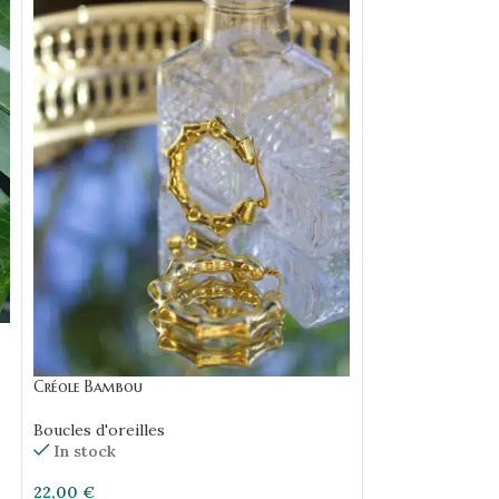
Créole Luna
Boucles d'oreille
Créole Bambou
In stock
Boucles d'oreilles
20,00
€
In stock
22,00
€