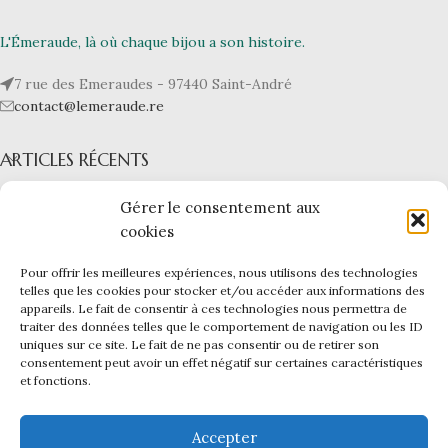
L'Émeraude, là où chaque bijou a son histoire.
7 rue des Emeraudes - 97440 Saint-André
contact@lemeraude.re
ARTICLES RÉCENTS
L’ÉMERAUDE
Gérer le consentement aux
cookies
NOS BIJOUX
Pour offrir les meilleures expériences, nous utilisons des technologies
LIENS UTILES
telles que les cookies pour stocker et/ou accéder aux informations des
appareils. Le fait de consentir à ces technologies nous permettra de
L'ÉMERAUDE
|
Mentions légales -
CGV -
CGU -
Confidentialité -
traiter des données telles que le comportement de navigation ou les ID
Cookies
uniques sur ce site. Le fait de ne pas consentir ou de retirer son
Ce site a été financé par l’Union Européenne dans le cadre du
consentement peut avoir un effet négatif sur certaines caractéristiques
et fonctions.
programme FEDER-FSE+ Réunion dont l’Autorité de gestion est la
Région Réunion. L’Europe s’engage à La Réunion avec le fonds
FEDER.
Accepter