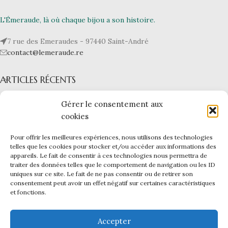
L'Émeraude, là où chaque bijou a son histoire.
7 rue des Emeraudes - 97440 Saint-André
contact@lemeraude.re
ARTICLES RÉCENTS
L’ÉMERAUDE
Gérer le consentement aux
cookies
NOS BIJOUX
Pour offrir les meilleures expériences, nous utilisons des technologies
LIENS UTILES
telles que les cookies pour stocker et/ou accéder aux informations des
appareils. Le fait de consentir à ces technologies nous permettra de
L'ÉMERAUDE
|
Mentions légales -
CGV -
CGU -
Confidentialité -
traiter des données telles que le comportement de navigation ou les ID
Cookies
uniques sur ce site. Le fait de ne pas consentir ou de retirer son
Ce site a été financé par l’Union Européenne dans le cadre du
consentement peut avoir un effet négatif sur certaines caractéristiques
et fonctions.
programme FEDER-FSE+ Réunion dont l’Autorité de gestion est la
Région Réunion. L’Europe s’engage à La Réunion avec le fonds
FEDER.
Accepter