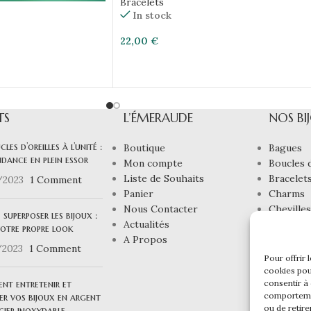
Bracelets
In stock
22,00
€
TS
L’ÉMERAUDE
NOS BI
cles d’oreilles à l’unité :
Boutique
Bagues
dance en plein essor
Mon compte
Boucles d
Liste de Souhaits
Bracelet
/2023
1 Comment
Panier
Charms
Nous Contacter
Chevilles
e superposer les bijoux :
Actualités
Colliers
votre propre look
A Propos
Joncs
/2023
1 Comment
Pour offrir 
cookies pou
consentir à
t entretenir et
comportemen
er vos bijoux en argent
ou de retire
cier inoxydable