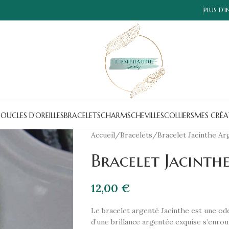
PLUS D’
OUCLES D’OREILLES
BRACELETS
CHARMS
CHEVILLES
COLLIERS
MES CRÉA
Accueil
Bracelets
Bracelet Jacinthe Ar
Bracelet Jacinth
12,00
€
Le bracelet argenté Jacinthe est une ode à
d’une brillance argentée exquise s’enrou