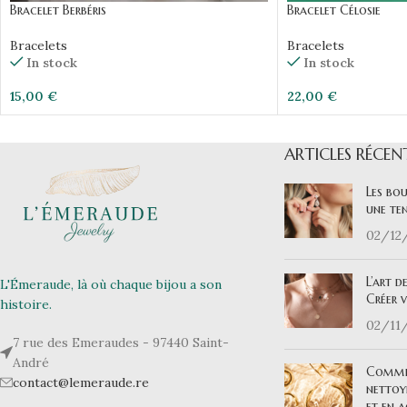
Bracelet Berbéris
Bracelet Célosie
Bracelets
Bracelets
In stock
In stock
15,00
€
22,00
€
ARTICLES RÉCEN
Les bou
une ten
02/12
L’art d
L'Émeraude, là où chaque bijou a son
Créer 
histoire.
02/11
7 rue des Emeraudes - 97440 Saint-
André
Commen
contact@lemeraude.re
nettoy
et en a