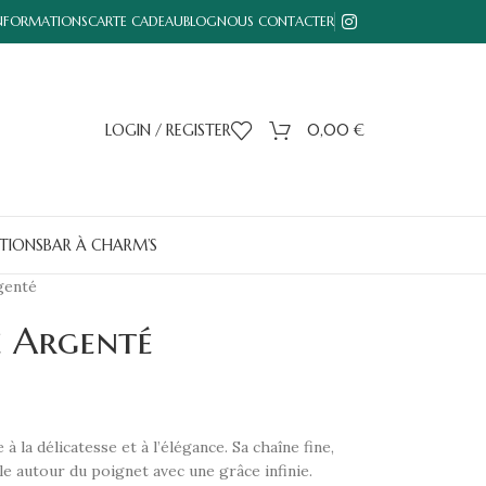
INFORMATIONS
CARTE CADEAU
BLOG
NOUS CONTACTER
LOGIN / REGISTER
0,00
€
TIONS
BAR À CHARM’S
genté
e Argenté
 la délicatesse et à l’élégance. Sa chaîne fine,
le autour du poignet avec une grâce infinie.