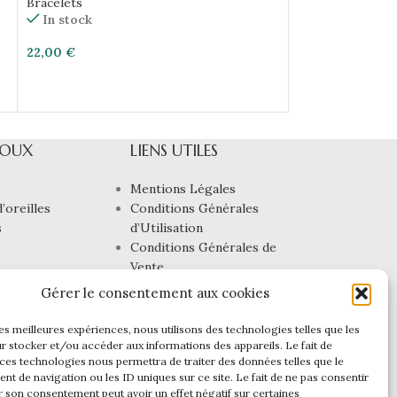
Bracelets
Bracelets
In stock
In stock
22,00
€
21,00
€
JOUX
LIENS UTILES
Mentions Légales
’oreilles
Conditions Générales
s
d’Utilisation
Conditions Générales de
Vente
Politique de
Gérer le consentement aux cookies
Confidentialité
Politique de cookies (UE)
les meilleures expériences, nous utilisons des technologies telles que les
r stocker et/ou accéder aux informations des appareils. Le fait de
 ces technologies nous permettra de traiter des données telles que le
t de navigation ou les ID uniques sur ce site. Le fait de ne pas consentir
r son consentement peut avoir un effet négatif sur certaines