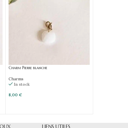
Charm Pierre blanche
Charm Pierre rosé
Charms
Charms
In stock
In stock
8,00
€
8,00
€
JOUX
LIENS UTILES