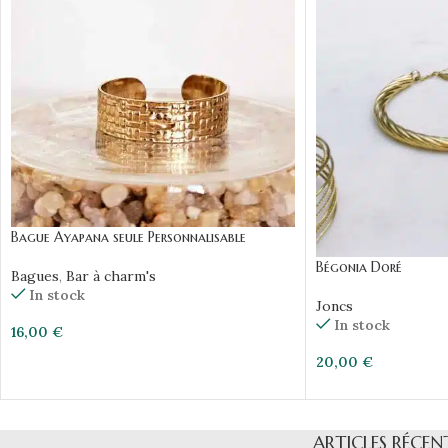
Bague Ayapana seule Personnalisable
Bégonia Doré
Bagues
,
Bar à charm's
In stock
Joncs
In stock
16,00
€
20,00
€
ARTICLES RÉCEN