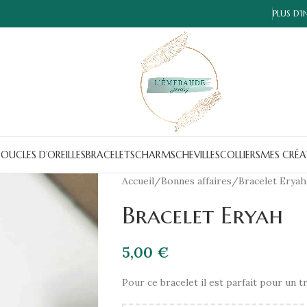
PLUS D’
OUCLES D’OREILLES
BRACELETS
CHARMS
CHEVILLES
COLLIERS
MES CRÉA
Accueil
Bonnes affaires
Bracelet Eryah
Bracelet Eryah
5,00
€
Pour ce bracelet il est parfait pour un t