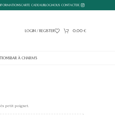
INFORMATIONS
CARTE CADEAU
BLOG
NOUS CONTACTER
LOGIN / REGISTER
0,00
€
TIONS
BAR À CHARM’S
rès petit poignet.