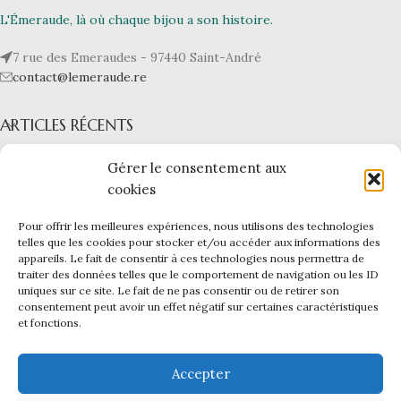
L'Émeraude, là où chaque bijou a son histoire.
7 rue des Emeraudes - 97440 Saint-André
contact@lemeraude.re
ARTICLES RÉCENTS
L’ÉMERAUDE
Gérer le consentement aux
cookies
NOS BIJOUX
Pour offrir les meilleures expériences, nous utilisons des technologies
telles que les cookies pour stocker et/ou accéder aux informations des
LIENS UTILES
appareils. Le fait de consentir à ces technologies nous permettra de
L'ÉMERAUDE
|
Mentions légales -
CGV -
CGU -
Confidentialité -
traiter des données telles que le comportement de navigation ou les ID
Cookies
uniques sur ce site. Le fait de ne pas consentir ou de retirer son
Ce site a été financé par l’Union Européenne dans le cadre du
consentement peut avoir un effet négatif sur certaines caractéristiques
et fonctions.
programme FEDER-FSE+ Réunion dont l’Autorité de gestion est la
Région Réunion. L’Europe s’engage à La Réunion avec le fonds
FEDER.
Accepter
Création du site internet et infogérance par
Reunioweb
.